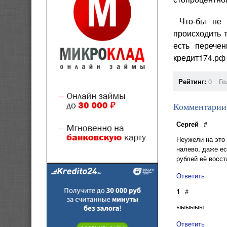
Что-бы не п
происходить 
есть перече
кредит174.рф 
Рейтинг:
0
Го
Комментарии
Сергей
#
Неужели на это 
налево, даже ес
рублей её восст
Ответить
1
#
ыыыыыы
Ответить