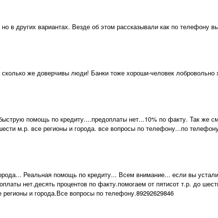
 но в других вариантах. Везде об этом рассказывали как по телефону в
 сколько же доверчивы люди! Банки тоже хороши-человек лобровольно х
ыструю помощь по кредиту....предоплаты нет...10% по факту. Так же с
 шести м.р. все регионы и города. все вопросы по телефону...по телефон
орода... Реальная помощь по кредиту... Всем внимание... если вы устали
оплаты нет.десять процентов по факту.помогаем от пятисот т.р. до шес
е регионы и города.Все вопросы по телефону.89292629846