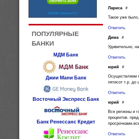
Лариса
#
Такое уже было,
Ответить
ПОПУЛЯРНЫЕ
Дима
#
БАНКИ
Удивительно, на
МДМ Банк
Ответить
юрий
#
Осуществляем б
Джии Мани Банк
пятисот т.р. до
Ответить
Восточный Экспресс Банк
юрий
#
Все регионы и г
процентов. пред
Банк Ренессанс Кредит
просрочками.вс
Ответить