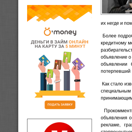
их негде и по
Более подроб
кредитному м
разбирательс
объявление о 
объявлении 
потерпевший п
Как стало из
специальным 
принимающими
Прокомменти
объявления о
рекламе, гр
стопроцентно