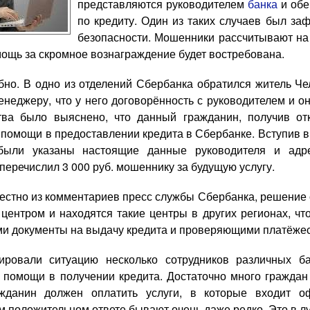
представляются руководителем
банка
и обе
по кредиту. Один из таких случаев был за
безопасности. Мошенники рассчитывают на т
мощь за скромное вознаграждение будет востребована.
но. В одно из отделений Сбербанка обратился житель Че
енеджеру, что у него договорённость с руководителем и о
тва было выяснено, что данный гражданин, получив от
помощи в предоставлении кредита в Сбербанке. Вступив в 
были указаны настоящие данные руководителя и адре
еречислил 3 000 руб. мошеннику за будущую услугу.
вестно из комментариев пресс службы Сбербанка, решение
центром и находятся такие центры в других регионах, ч
 документы на выдачу кредита и проверяющими платёжес
ровали ситуацию несколько сотрудников различных ба
 помощи в получении кредита. Достаточно много граждан 
ажданин должен оплатить услуги, в которые входит 
м положительном ответе бывают очень даже редко. Это в л