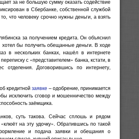
щает за не большую сумму оказать содействие
фиксирован в Сбербанке, собственной службой
о, что человеку срочно нужны деньги, а взять
лябинска за получением кредита. Он объяснил
н хотел бы получить обещанные деньги. В ходе
каз в нескольких банках, нашёл в интернете
переписку с «представителем» банка, кстати, в
с отделения. Договорившись по интернету,
 об кредитной
заявке
– одобрение, принимается
тобы исключить сговор и мошенничество между
пособность заёмщика.
нков, суть такова. Сейчас сплошь и рядом
«клюёт на эту удочку». Обратившись по такой
оформление и подача заявки и обещания о
учшем случае, худший описан выше.