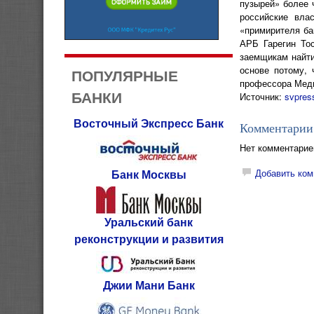
пузырей» более 
российские вла
«примирителя ба
АРБ Гарегин То
заемщикам найти
основе потому, 
ПОПУЛЯРНЫЕ
профессора Медв
БАНКИ
Источник:
svpres
Восточный Экспресс Банк
Комментарии
Нет комментарие
Банк Москвы
Добавить ком
Уральский банк
реконструкции и развития
Джии Мани Банк