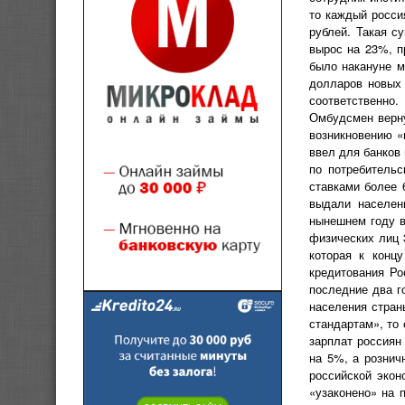
то каждый росси
рублей. Такая с
вырос на 23%, п
было накануне м
долларов новых 
соответственно.
Омбудсмен верну
возникновению «
ввел для банков
по потребитель
ставками более 
выдали населен
нынешнем году в
физических лиц 
которая к концу
кредитования Ро
последние два г
населения стран
стандартам», то 
зарплат россиян
на 5%, а рознич
российской экон
«узаконено» на 