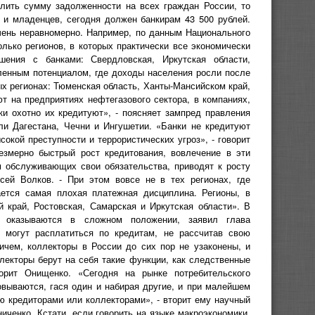
елить сумму задолженности на всех граждан России, то
 и младенцев, сегодня должен банкирам 43 500 рублей.
чень неравномерно. Например, по данным Национального
лько регионов, в которых практически все экономически
шения с банками: Свердловская, Иркутская области,
ленным потенциалом, где доходы населения росли после
ых регионах: Тюменская область, Ханты-Мансийском край,
т на предприятиях нефтегазового сектора, в компаниях,
ки охотно их кредитуют», - поясняет зампред правления
и Дагестана, Чечни и Ингушетии. «Банки не кредитуют
сокой преступности и террористических угроз», - говорит
езмерно быстрый рост кредитования, вовлечение в эти
м обслуживающих свои обязательства, приводят к росту
сей Волков. - При этом вовсе не в тех регионах, где
ается самая плохая платежная дисциплина. Регионы, в
й край, Ростовская, Самарская и Иркутская области». В
и оказываются в сложном положении, заявил глава
 могут расплатиться по кредитам, не рассчитав свою
ичем, коллекторы в России до сих пор не узаконены, и
екторы берут на себя такие функции, как следственные
ворит Онищенко. «Сегодня на рынке потребительского
овываются, гася один и набирая другие, и при малейшем
ю кредиторами или коллекторами», - вторит ему научный
ченко. Кстати, если говорить на языке макроэкономики,