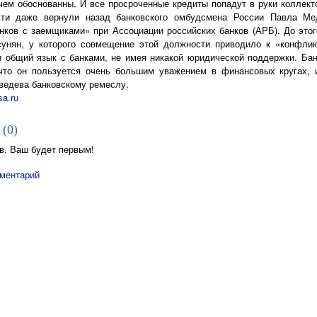
чем обоснованны. И все просроченные кредиты попадут в руки коллекто
сти даже вернули назад банковского омбудсмена России Павла Мед
нков с заемщиками» при Ассоциации российских банков (АРБ). До эт
сунян, у которого совмещение этой должности приводило к «конфли
 общий язык с банками, не имея никакой юридической поддержки. Ба
что он пользуется очень большим уважением в финансовых кругах, 
едева банковскому ремеслу.
sa.ru
 (
0
)
в. Ваш будет первым!
ментарий