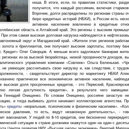
ноша. В итоге, если, по правилам статистики, разд
получится, что каждый россиянин, включая стариков
Впрочем, долги распределены по регионам страны о
бюро кредитных историй (НБКИ), в России есть неско
активное население вовлечено в кредитные отно
елябинская область и Алтайский край. Это регионы с высоким промыш
. При этом самая высокая долговая нагрузка наблюдается в нефтегазов
автономный округ и Магаданский край. «Жители этих регионов работаю
 золота и бриллиантов, они получают высокие зарплаты, поэтому бан
с Кредит» Олег Скворцов. А меньше всего задолжали банкирам жител
 регионах из-за высокой безработицы, низкой прозрачности доходов, вы
алитического управления компании «Совлинк» Ольга Беленькая. «Чр
 не умеющих рассчитывать свою нагрузку и, как следствие, с трудо
долженности, - свидетельствует директор по маркетингу НБКИ Алек
хвачено практически все экономически активное население, наблюд
е высокая доля просроченных кредитов, - это Пермский, Красноярски
упно легкая доступность кредитов», в результате чего заемщик
ра Геннадий Онищенко. По словам Онищенко, россияне зачастую не
ацию, и тогда выбивать долги начинают коллекторские агентства. Пр
ить»
кредиты
«моральным, психическим и физическим насилием». «Колл
ческое давление, то есть, ведут незаконную деятельность», - го
рит вакханалия. У людей по 8-10 кредитов, они бесконечно перекредит
мической ситуации в стране должники окажутся один на один с десять
тута Центра развития НИУ «Высшая школы экономики» Дмитрий Мирошни