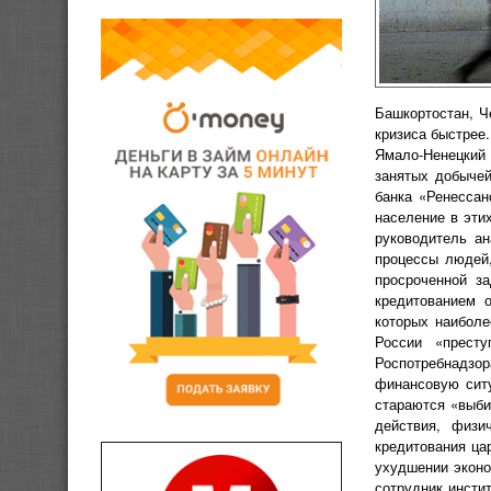
Башкортостан, Ч
кризиса быстрее
Ямало-Ненецкий 
занятых добычей
банка «Ренессан
население в этих
руководитель ан
процессы людей,
просроченной за
кредитованием о
которых наиболе
России «прест
Роспотребнадзо
финансовую ситу
стараются «выб
действия, физи
кредитования ца
ухудшении эконо
сотрудник инсти