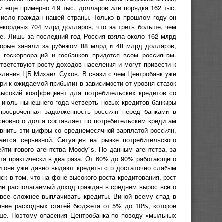
м еще примерно 4,9 тыс. долларов или порядка 162 тыс.
число граждан нашей страны. Только в прошлом году он
екордных 704 млрд долларов, что на треть больше, чем
те. Лишь за последний год Россия взяла около 162 млрд
оторые заняли за рубежом 88 млрд и 48 млрд долларов,
 госкорпораций и госбанков придется всем россиянам.
тветствуют росту доходов населения и могут привести к
вления ЦБ Михаил Сухов. В связи с чем Центробанк уже
и к ожидаемой прибыли) в зависимости от уровня ставок
высокий коэффициент для потребительских кредитов со
о июль нынешнего года четверть новых кредитов банкиры
росроченная задолженность россиян перед банками в
сновного долга составляет по потребительским кредитам
авнить эти цифры со среднемесячной зарплатой россиян,
ается серьезной. Ситуация на рынке потребительского
йтингового агентства Moody"s. По данным агентства, за
ла практически в два раза. От 60% до 90% работающего
 и они уже давно выдают кредиты «по достаточно слабым
ск в том, что на фоне высокого роста кредитования, рост
дии располагаемый доход граждан в среднем вырос всего
я все сложнее выплачивать кредиты. Виной всему спад в
щение расходных статей бюджета от 5% до 10%, которое
ьше. Поэтому опасения Центробанка по поводу «мыльных