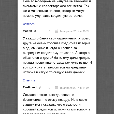
Сейчас молодежь не напугаешь звонками и
письмами с коллекторского агентства. Так
же и мошенники не спят, которые могут
помочь улучшить кредитную историю.
Ответить
Марик
#
14 апреля 2014 в 20:24
0
У каждого банка свои ограничения. У моего
друга не очень хорошая кредитная история
в одном банке и когда он пошёл за
очередным кредит ему отказали. А когда он
обратился в другой банк, ему дали кредит,
правда процентная ставка там чуть выше. И
вот хочу знать: заноситься ли кредитная
история в какую то общую базу даных?
Ответить
Ferdinand
#
15 апреля 2014 в 11:24
0
Согласен, тоже никогда особо не
беспокоился по этому поводу. Но в свою
защиту могу сказать, что о важности
хорошей кредитной истории стали говорить
только последние пару лет.