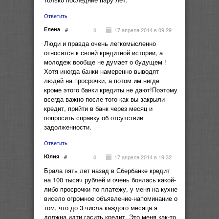
Ответить
Елена
#
17 апреля 2014 в 09:29
0
Люди и правда очень легкомысленно
относятся к своей кредитной истории, а
молодеж вообще не думает о будущем !
Хотя иногда банки намеренно выводят
людей на просрочки, а потом им нигде
кроме этого банки кредиты не дают!Поэтому
всегда важно после того как вы закрыли
кредит, прийти в банк через месяц и
попросить справку об отсутствии
задолженности.
Ответить
Юлия
#
17 апреля 2014 в 19:32
0
Брала пять лет назад в Сбербанке кредит
на 100 тысяч рублей и очень боялась какой-
либо просрочки по платежу, у меня на кухне
висело огромное объявление-напоминание о
том, что до 3 числа каждого месяца я
должна идти гасить кредит. Это меня как-то