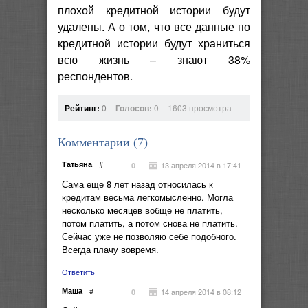
плохой кредитной истории будут
удалены. А о том, что все данные по
кредитной истории будут храниться
всю жизнь – знают 38%
респондентов.
Рейтинг:
0
Голосов:
0
1603 просмотра
Комментарии (
7
)
Татьяна
#
13 апреля 2014 в 17:41
0
Сама еще 8 лет назад относилась к
кредитам весьма легкомысленно. Могла
несколько месяцев вобще не платить,
потом платить, а потом снова не платить.
Сейчас уже не позволяю себе подобного.
Всегда плачу вовремя.
Ответить
Маша
#
14 апреля 2014 в 08:12
0