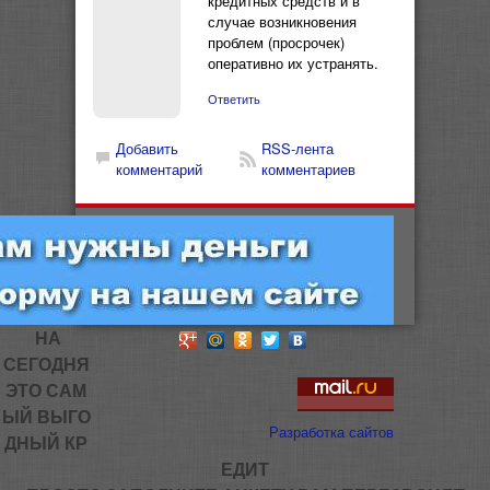
кредитных средств и в
случае возникновения
проблем (просрочек)
оперативно их устранять.
Ответить
Добавить
RSS-лента
комментарий
комментариев
НА
СЕГОДНЯ
ЭТО САМ
ЫЙ ВЫГО
Разработка сайтов
ДНЫЙ КР
ЕДИТ