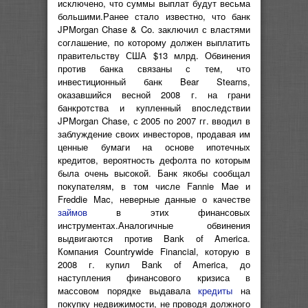
исключено, что суммы выплат будут весьма
большими.Ранее стало известно, что банк
JPMorgan Chase & Co. заключил с властями
соглашение, по которому должен выплатить
правительству США $13 млрд. Обвинения
против банка связаны с тем, что
инвестиционный банк Bear Stearns,
оказавшийся весной 2008 г. на грани
банкротства и купленный впоследствии
JPMorgan Chase, с 2005 по 2007 гг. вводил в
заблуждение своих инвесторов, продавая им
ценные бумаги на основе ипотечных
кредитов, вероятность дефолта по которым
была очень высокой. Банк якобы сообщал
покупателям, в том числе Fannie Mae и
Freddie Mac, неверные данные о качестве
займов
в этих финансовых
инструментах.Аналогичные обвинения
выдвигаются против Bank of America.
Компания Countrywide Financial, которую в
2008 г. купил Bank of America, до
наступления финансового кризиса в
массовом порядке выдавала
кредиты
на
покупку недвижимости, не проводя должного