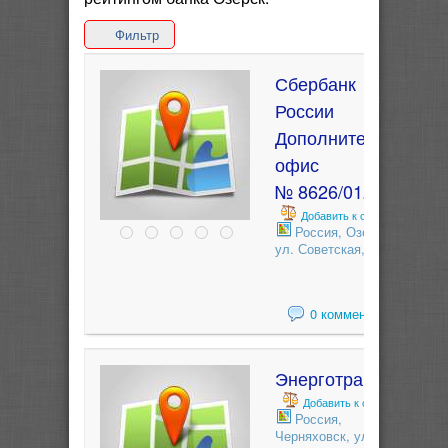
Фильтр
Сбербанк
России
Дополнительный
офис
№ 8626/01282
Добавить к сравнению
Россия, Озерск,
ул. Советская, 11
0 комментариев
Энерготрансбанк
Добавить к сравнению
Россия,
Черняховск, ул.