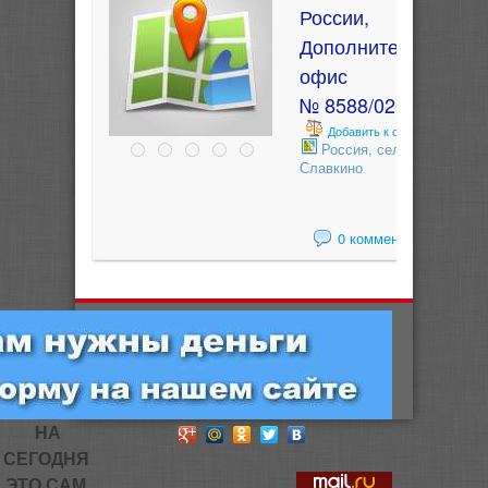
России,
Дополнительный
офис
№ 8588/0206
Добавить к сравнению
Россия, село
Славкино
0 комментариев
НА
СЕГОДНЯ
ЭТО САМ