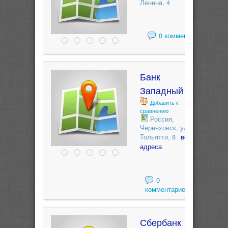
Ленина, 4
0 комментариев
Банк
Западный
Добавить к
сравнению
Россия,
Черняховск, ул.
Тольятти, 8
все
адреса
0
комментариев
Сбербанк