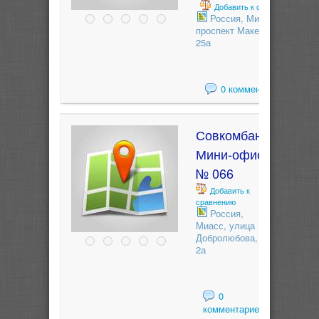
Добавить к сравнению
Россия, Миасс,
проспект Макеева,
25а
0 комментариев
Совкомбанк
Мини-офис
№ 066
Добавить к
сравнению
Россия,
Миасс, улица
Добролюбова,
2а
0
комментариев