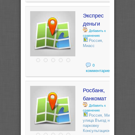
Экспрес
деньги
Добавить к
сравнению
Россия,
Миасс
0
комментариев
Росбанк,
банкомат
Добавить к
сравнению
Россия, Миасс,
улица Въезд на
парковку
Консультационно-