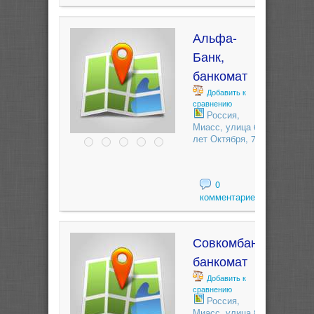
Альфа-
Банк,
банкомат
Добавить к
сравнению
Россия,
Миасс, улица 60
лет Октября, 7
0
комментариев
Совкомбанк,
банкомат
Добавить к
сравнению
Россия,
Миасс, улица 8