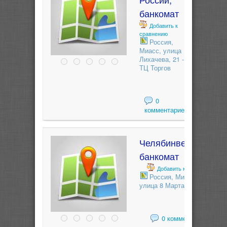
банкомат
Добавить к
сравнению
Россия,
Миасс, улица
Лихачева, 21 -
ТЦ Торгов
0
комментариев
Челябинвестбанк,
банкомат
Добавить к сравнению
Россия, Миасс,
улица 8 Марта, 146
0 комментариев