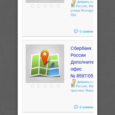
Добавить к сравнению
Россия, Миасс,
улица Молодежная,
22а
0 комментариев
Сбербанк
России
Дополнительный
офис
№ 8597/0529
Добавить к сравнению
Россия, Миасс,
проспект Макеева, 63
0 комментариев