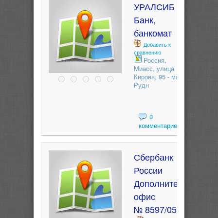
УРАЛСИБ
Банк,
банкомат
Добавить к
сравнению
Россия,
Миасс, улица
Кирова, 95 - маг.
Рудн
0
комментариев
Сбербанк
России
Дополнительный
офис
№ 8597/0531