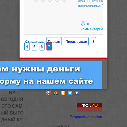
диагностической
поликлиники, 7
0
комментариев
Страницы:
Первая
Предыдущая
3
4
5
6
7
НА
СЕГОДНЯ
ЭТО САМ
ЫЙ ВЫГО
Разработка сайтов
ДНЫЙ КР
ЕДИТ