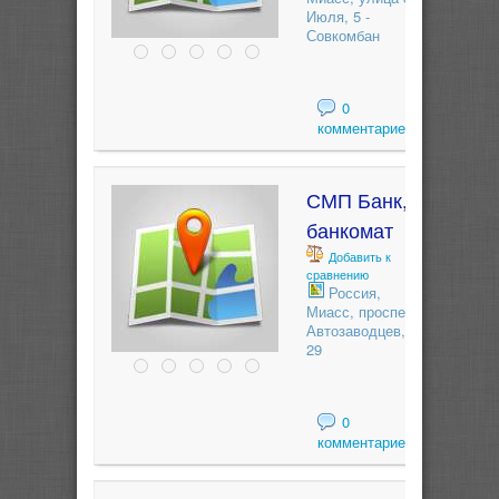
Июля, 5 -
Совкомбан
0
комментариев
СМП Банк,
банкомат
Добавить к
сравнению
Россия,
Миасс, проспект
Автозаводцев,
29
0
комментариев