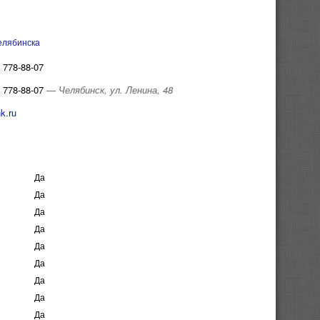
елябинска
 778-88-07
 778-88-07
— Челябинск, ул. Ленина, 48
k.ru
Да
Да
Да
Да
Да
Да
Да
Да
Да