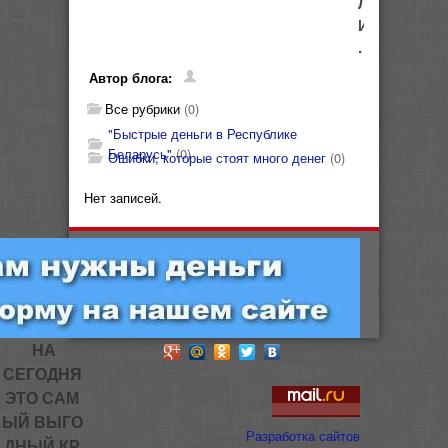
Л
И
.
Автор блога:
Все рубрики
(0)
"Быстрые деньги в Республике
Беларусь"
(0)
Ошибки, которые стоят много денег
(0)
Нет записей.
НА
СЕГОДНЯ
ЭТО САМ
ЫЙ ВЫГО
Разработка сайтов
ДНЫЙ КР