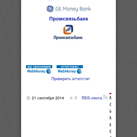
Промсвязьбанк
Проверить аттетстат
М
0
21 сентября 2014
RSS-лента
О
И
М
Ы
С