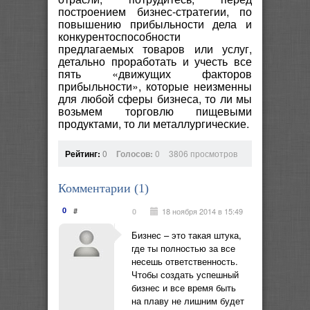
построением бизнес-стратегии, по
повышению прибыльности дела и
конкурентоспособности
предлагаемых товаров или услуг,
детально проработать и учесть все
пять «движущих факторов
прибыльности», которые неизменны
для любой сферы бизнеса, то ли мы
возьмем торговлю пищевыми
продуктами, то ли металлургические.
Рейтинг:
0
Голосов:
0
3806 просмотров
Комментарии (
1
)
0
#
18 ноября 2014 в 15:49
0
Бизнес – это такая штука,
где ты полностью за все
несешь ответственность.
Чтобы создать успешный
бизнес и все время быть
на плаву не лишним будет