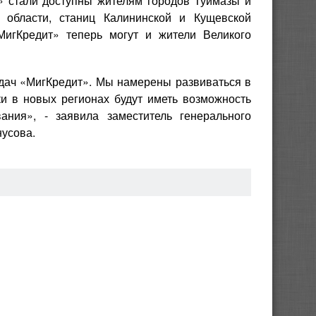
» стали доступны жителям городов Туймазы и
 области, станиц Калининской и Кущевской
игКредит» теперь могут и жители Великого
адач «МигКредит». Мы намерены развиваться в
и в новых регионах будут иметь возможность
ания», - заявила заместитель генерального
нусова.