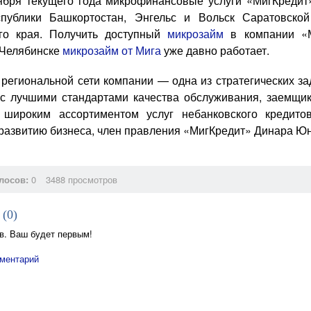
ября текущего года микрофинансовые услуги «МигКредит
публики Башкортостан, Энгельс и Вольск Саратовской
ого края. Получить доступный
микрозайм
в компании «М
 Челябинске
микрозайм от Мига
уже давно работает.
региональной сети компании — одна из стратегических з
 с лучшими стандартами качества обслуживания, заемщик
 широким ассортиментом услуг небанковского кредитов
 развитию бизнеса, член правления «МигКредит» Динара Ю
лосов:
0
3488 просмотров
 (
0
)
в. Ваш будет первым!
ментарий