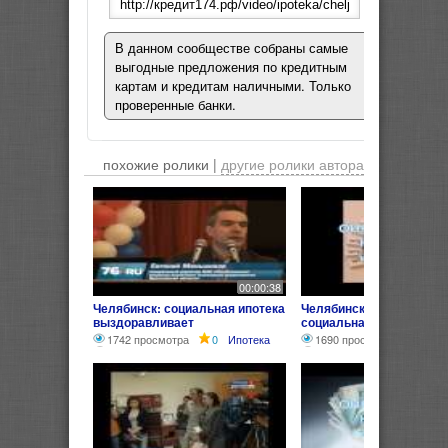
В данном сообществе собраны самые
выгодные предложения по кредитным
картам и кредитам наличными. Только
проверенные банки.
похожие ролики |
другие ролики автора
00:00:38
Челябинск: социальная ипотека
Челябинск программа
выздоравливает
социальная ипотека
1742 просмотра
0
Ипотека
1690 просмотров
0
И