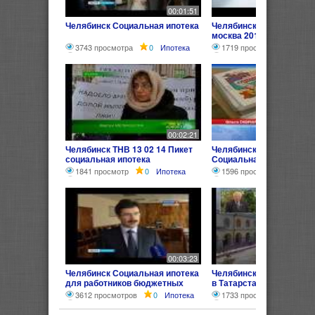
00:01:51
Челябинск Социальная ипотека
Челябинск социальная 
москва 2013
3743 просмотра
0
Ипотека
1719 просмотров
0
И
00:02:21
Челябинск ТНВ 13 02 14 Пикет
Челябинск ТБН - Россия
социальная ипотека
Социальная ипотека
1841 просмотр
0
Ипотека
1596 просмотров
0
И
00:03:23
Челябинск Социальная ипотека
Челябинск Социальная 
для работников бюджетных
в Татарстане. Мафия у в
сфер
Башкирии.
3612 просмотров
0
Ипотека
1733 просмотра
0
Ип