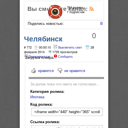
Вы смотрите канал:
764 ролика
1 подписчик
Поделись новостью:
В Мой Мир
0
Челябинск
социальная ипотека
# 772
00:00:10
Выключить свет
28
февраля 2014
1735 просмотров
Пожаловаться
Сообщить
форум
Загрузка плеера...
нравится
не нравится
За ролик пока что никто не голосовал...
Категория ролика:
Ипотека
Код ролика:
Ссылка ролика: