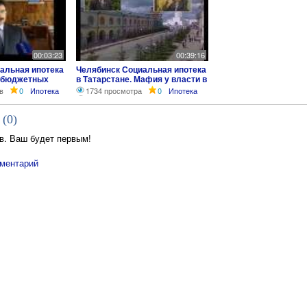
00:03:23
00:39:16
альная ипотека
Челябинск Социальная ипотека
в бюджетных
в Татарстане. Мафия у власти в
Башкирии.
в
0
Ипотека
1734 просмотра
0
Ипотека
 (
0
)
в. Ваш будет первым!
ментарий