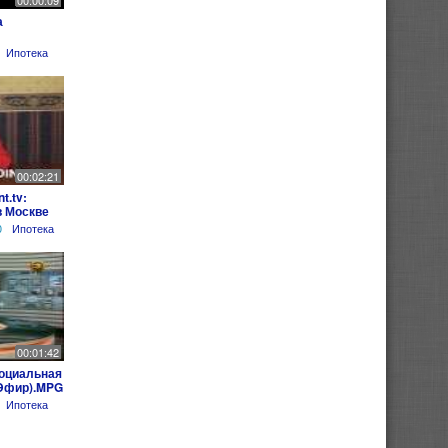
00:00:09
а
Ипотека
00:02:21
t.tv:
в Москве
0
Ипотека
00:01:42
Социальная
 Эфир).MPG
Ипотека