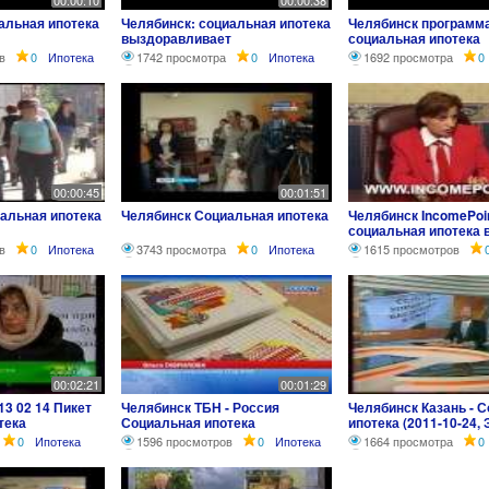
00:00:10
00:00:38
альная ипотека
Челябинск: социальная ипотека
Челябинск программ
выздоравливает
социальная ипотека
в
0
Ипотека
1742 просмотра
0
Ипотека
1692 просмотра
0
00:00:45
00:01:51
альная ипотека
Челябинск Социальная ипотека
Челябинск IncomePoin
социальная ипотека 
в
0
Ипотека
3743 просмотра
0
Ипотека
1615 просмотров
00:02:21
00:01:29
3 02 14 Пикет
Челябинск ТБН - Россия
Челябинск Казань - 
тека
Социальная ипотека
ипотека (2011-10-24,
0
Ипотека
1596 просмотров
0
Ипотека
1664 просмотра
0