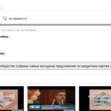
..
не нравится
 что никто не голосовал...
лика:
ка:
ообществе собраны самые выгодные предложения по кредитным картам и