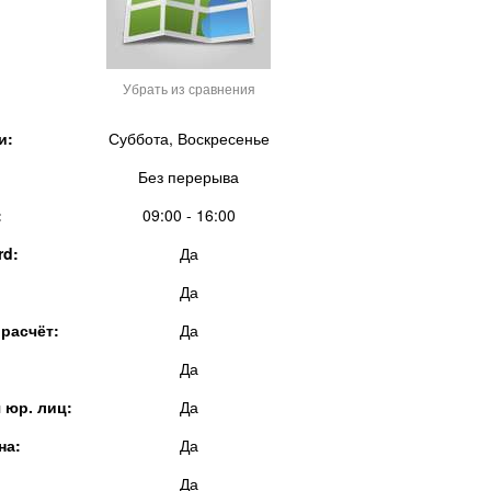
Убрать из сравнения
и:
Суббота, Воскресенье
Без перерыва
:
09:00 - 16:00
rd:
Да
Да
расчёт:
Да
Да
 юр. лиц:
Да
на:
Да
Да