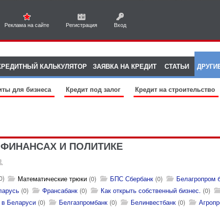
Реклама на сайте
Регистрация
Вход
КРЕДИТНЫЙ КАЛЬКУЛЯТОР
ЗАЯВКА НА КРЕДИТ
СТАТЬИ
ДРУГИ
иты для бизнеса
Кредит под залог
Кредит на строительство
ФИНАНСАХ И ПОЛИТИКЕ
0)
Математические трюки
(0)
БПС Сбербанк
(0)
Белагропром 
ларусь
(0)
Франсабанк
(0)
Как открыть собственный бизнес.
(0)
 в Беларуси
(0)
Белгазпромбанк
(0)
Белинвестбанк
(0)
Агропр