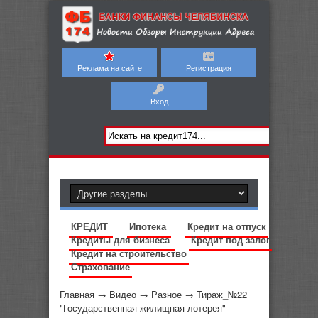
Реклама на сайте
Регистрация
Вход
КРЕДИТ
Ипотека
Кредит на отпуск
Кредиты для бизнеса
Кредит под залог
Кредит на строительство
Страхование
Главная
→
Видео
→
Разное
→
Тираж_№22
"Государственная жилищная лотерея"