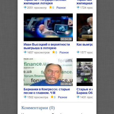
жилищная лотерея
жилищная лотерея"
2051 просмотр
0
Разное
1724 просмотра
1
Ра
00:24:28
Иван Высоцкий о вероятности
Как выиграть в лотерею
выигрыша в лотерею
1657 просмотров
0
Разное
1577 просмотров
0
Р
00:05:42
Бернанки в Конгрессе: старые
Старые и новые обещан
песни о главном. Ч III
Барака Обамы
1502 просмотра
0
Разное
1431 просмотр
0
Раз
Комментарии (
0
)