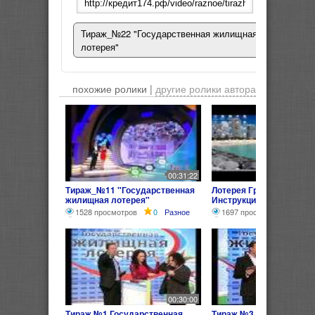
Тираж_№22 "Государственная жилищная
лотерея"
похожие ролики |
другие ролики автора
00:31:22
Тираж_№11 "Государственная
Лотерея Грин Кард --
жилищная лотерея"
Инструкция победителя -
1528 просмотров
0
Разное
1697 просмотров
0
Р
00:30:00
Тираж №1 Государственная
Тираж №3 "Государстве