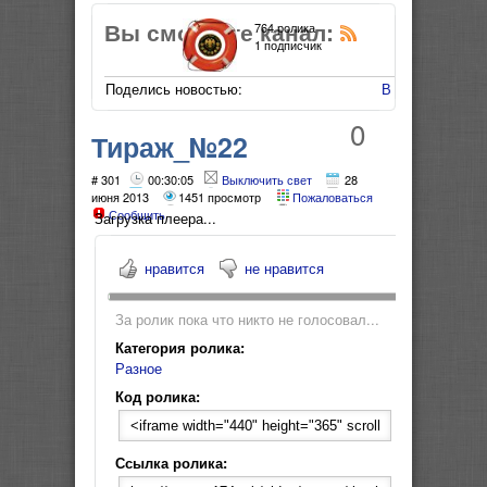
Вы смотрите канал:
764 ролика
1 подписчик
Поделись новостью:
В Мой Мир
0
Тираж_№22
"Государственная
# 301
00:30:05
Выключить свет
28
июня 2013
1451 просмотр
Пожаловаться
Сообщить
жилищная лотерея"
Загрузка плеера...
нравится
не нравится
За ролик пока что никто не голосовал...
Категория ролика:
Разное
Код ролика:
Ссылка ролика: