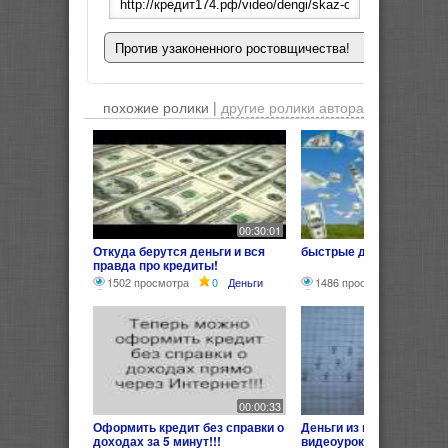
Против узаконенного ростовщичества!
похожие ролики |
другие ролики автора
00:30:01
Откуда берутся деньги и вся
быстрые деньги кредит
правда про кредиты!
1502 просмотра
0
Деньги
1486 просмотров
0
Д
00:00:33
Оформить кредит без справки о
Деньги из воздуха! Наг
доходах за 5 минут!!!
видеоурок