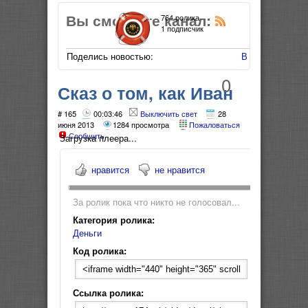
Вы смотрите канал:
764 ролика
1 подписчик
Поделись новостью:
В Мой Мир
0
Сказ о том, как Иван
деньги в кредит
# 165
00:03:46
Выключить свет
28
июня 2013
1284 просмотра
Пожаловаться
Сообщить
брал
Загрузка плеера...
нравится
не нравится
За ролик пока что никто не голосовал...
Категория ролика:
Деньги
Код ролика:
Ссылка ролика: