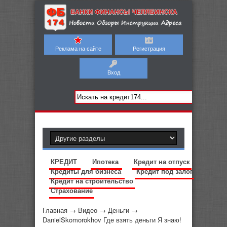
Реклама на сайте
Регистрация
Вход
КРЕДИТ
Ипотека
Кредит на отпуск
Кредиты для бизнеса
Кредит под залог
Кредит на строительство
Страхование
Главная
→
Видео
→
Деньги
→
DanielSkomorokhov Где взять деньги Я знаю!