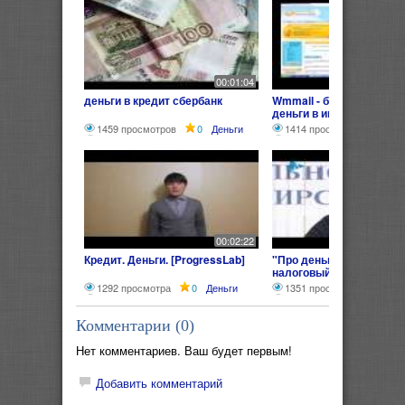
00:01:04
деньги в кредит сбербанк
Wmmail - быстро зарабо
деньги в интернете.avi
1459 просмотров
0
Деньги
1414 просмотров
0
Д
00:02:22
Кредит. Деньги. [ProgressLab]
"Про деньги": инвестиц
налоговый кредит
1292 просмотра
0
Деньги
1351 просмотр
0
Ден
Комментарии (
0
)
Нет комментариев. Ваш будет первым!
Добавить комментарий