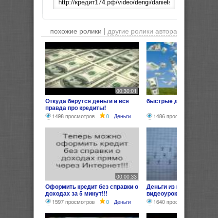
похожие ролики |
другие ролики автора
00:30:01
Откуда берутся деньги и вся
быстрые деньги кредит
правда про кредиты!
1498 просмотров
0
Деньги
1486 просмотров
0
Д
00:00:33
Оформить кредит без справки о
Деньги из воздуха! Наг
доходах за 5 минут!!!
видеоурок
1597 просмотров
0
Деньги
1640 просмотров
0
Д