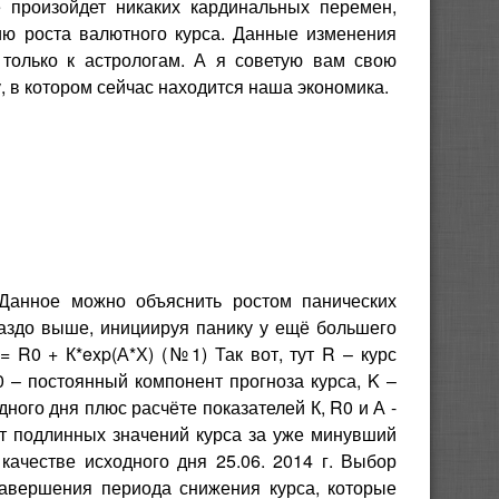
е произойдет никаких кардинальных перемен,
ю роста валютного курса. Данные изменения
 только к астрологам. А я советую вам свою
, в котором сейчас находится наша экономика.
 Данное можно объяснить ростом панических
раздо выше, инициируя панику у ещё большего
 R0 + К*exp(А*Х) (№1) Так вот, тут R – курс
0 – постоянный компонент прогноза курса, K –
ного дня плюс расчёте показателей К, R0 и А -
от подлинных значений курса за уже минувший
ачестве исходного дня 25.06. 2014 г. Выбор
завершения периода снижения курса, которые