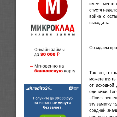
имеет место 
спустя неделю
война с оста
выходить.
Созидаем про
Так вот, отк
можете взять
от исходной
единички. Те
«Поиск решен
эту заметку 1
средней знач
прогноза про