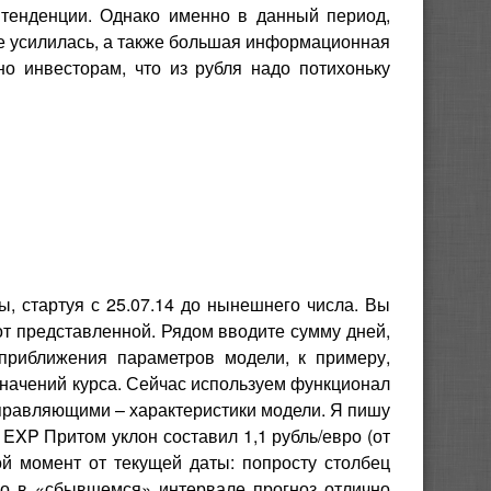
тенденции. Однако именно в данный период,
не усилилась, а также большая информационная
о инвесторам, что из рубля надо потихоньку
ы, стартуя с 25.07.14 до нынешнего числа. Вы
от представленной. Рядом вводите сумму дней,
риближения параметров модели, к примеру,
значений курса. Сейчас используем функционал
управляющими – характеристики модели. Я пишу
 EXP Притом уклон составил 1,1 рубль/евро (от
ой момент от текущей даты: попросту столбец
но в «сбывшемся» интервале прогноз отлично