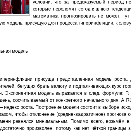
условии, что за предсказуемый период н
которые переломят сегодняшнюю тенденци
математика прогнозировать не может, тут
ую модель, присущую для процесса гиперинфляции, к слову
льная модель
 гиперинфляции присуща представленная модель роста.
ителей, бегущих брать валюту и подталкивающих курс го
н. Экспонентная модель выражается в след. формуле: R =
день, сосчитываемый от конкретного начального дня. А R
 – индекс роста. Построение модели состоит в выборе исход
азом, чтобы отклонение (среднеквадратичное) прогноза 
мени равнялся минимальным. Помимо всего, возьмём в к
достаточно произволен, потому как нет чёткой границы 