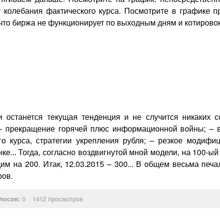
 колебания фактического курса. Посмотрите в графике п
что биржа не функционирует по выходным дням и котировок
и останется текущая тенденция и не случится никаких
 – прекращение горячей плюс информационной войны; – в
го курса, стратегии укрепления рубля; – резкое модиф
е... Тогда, согласно воздвигнутой мной модели, на 100-ы
им на 200. Итак, 12.03.2015 – 300... В общем весьма печа
ров.
лосов:
0
1412 просмотров