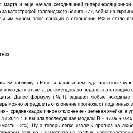
с марта и еще начала сегодняшней гиперинфляционной 
 за катастрофой голландского боинга-777, война на Украи
льным миром плюс санкции в отношении РФ и стало ясн
гноз
рываем табличку в Excel и записываем туда валютные курс
 и иную дату отсчёта, рекомендовано недалеко отстоящую 
 даты. Далее формулу (№1), задавая любые исходные п
перь можно определить отклонение прогноза от подлинных 
ия»: среднеквадратичное отклонение - целевая ячейка, а 
2.12 2014 г. и вышла последующая модель: R = 47.09 + 0.45
имости - 2%). Ну а теперь легко извлечь прогноз на люб
тягиваем дальше. Посмотрите на график: непосредствен