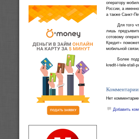
оператору мобил
России, а именно
а также Санкт-Пе
Для того ч
лишь предъявит
сотовому операт
Кредит» поможет
мобильной связи,
Более подр
kredit-i-tele-stali-
Комментарии
Нет комментарие
Добавить ком