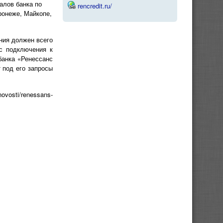
алов банка по
rencredit.ru/
ронеже, Майкопе,
ения должен всего
с подключения к
банка «Ренессанс
 под его запросы
ovosti/renessans-