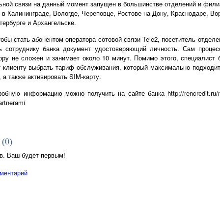
ьной связи на данный момент запущен в большинстве отделений и фили
 в Калининграде, Вологде, Череповце, Ростове-на-Дону, Краснодаре, Во
тербурге и Архангельске.
тобы стать абонентом оператора сотовой связи Tele2, посетитель отдел
ь сотруднику банка документ удостоверяющий личность. Сам процес
ору не сложен и занимает около 10 минут. Помимо этого, специалист 
 клиенту выбрать тариф обслуживания, который максимально подходит
 а также активировать SIM-карту.
обную информацию можно получить на сайте банка http://rencredit.ru/n
partnerami
 (
0
)
в. Ваш будет первым!
ментарий