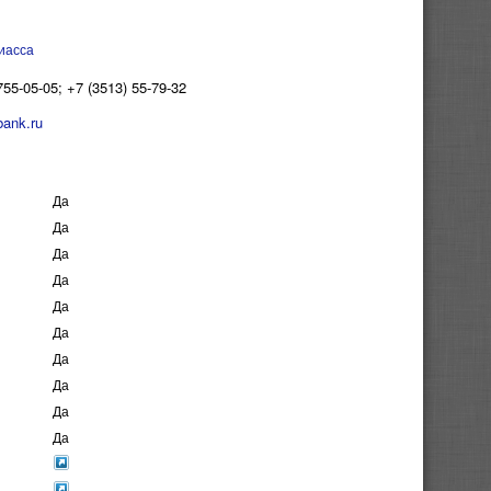
иасса
755-05-05; +7 (3513) 55-79-32
ank.ru
Да
Да
Да
Да
Да
Да
Да
Да
Да
Да