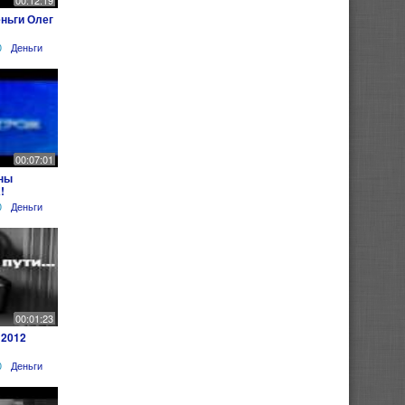
00:12:19
ньги Олег
0
Деньги
00:07:01
ны
!
0
Деньги
00:01:23
 2012
0
Деньги