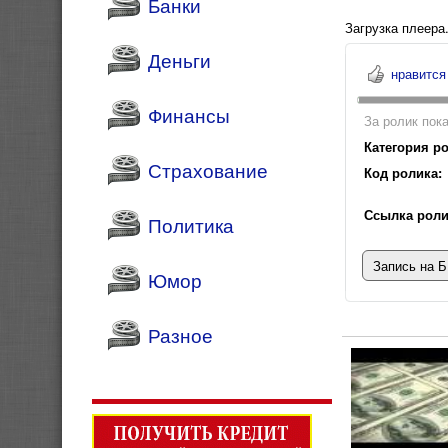
Банки
Загрузка плеера.
Деньги
нравится
Финансы
За ролик пока
Категория ро
Страхование
Код ролика:
Ссылка роли
Политика
Запись на Б
Юмор
Разное