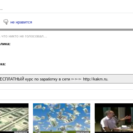
..
не нравится
 что никто не голосовал...
лика:
ка:
ЕСПЛАТНЫЙ курс по заработку в сети ▻▻▻ http://kakm.ru.