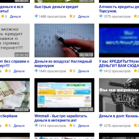
00:30:01
00:01:13
деньги и вся
быстрые деньги кредит
Алчность кредиты де
диты!
Торсунов.
0
Деньги
1486 просмотров
0
Деньги
1575 просмотров
00:00:33
00:16:13
т без справки о
Деньги из воздуха! Наглядный
У вас КРЕДИТЫ?Нуж
нут!!!
видеоурок
ДЕНЬГИ? ВАМ СЮДА
в
0
Деньги
1640 просмотров
0
Деньги
1412 просмотров
00:01:04
00:03:45
 сбербанк
Wmmail - быстро заработать
Деньги в долг Казань
деньги в интернете.avi
в
0
Деньги
1414 просмотров
0
Деньги
1276 просмотров