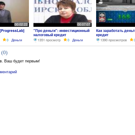
00:02:22
00:07:07
 [ProgressLab]
"Про деньги": инвестиционный
Как заработать деньг
налоговый кредит
кредит
0
Деньги
1351 просмотр
0
Деньги
1390 просмотров
 (
0
)
в. Ваш будет первым!
ментарий